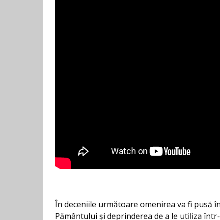
În deceniile următoare omenirea va fi pusă în
Pământului și deprinderea de a le utiliza într