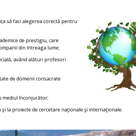
ăța să faci alegerea corectă pentru
cademice de prestigiu, care
companii din întreaga lume;
cială, având alături profesori
etate de domenii consacrate
ru mediul înconjurător;
 şi la proiecte de cercetare naţionale şi internaţionale.