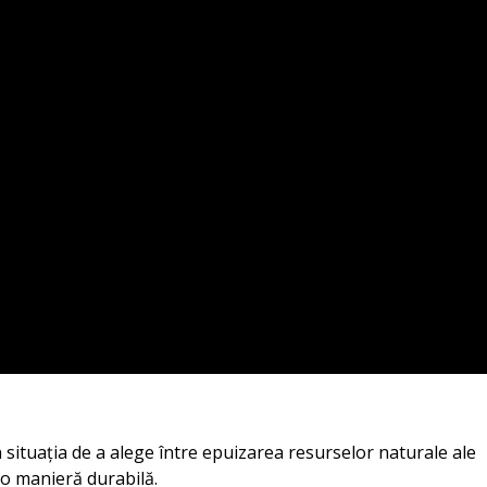
 situația de a alege între epuizarea resurselor naturale ale
-o manieră durabilă.