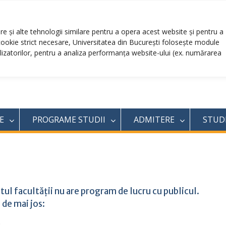
Notice:
Universitatea din Bucuresti
e și alte tehnologii similare pentru a opera acest website și pentru a
 cookie strict necesare, Universitatea din București folosește module
ologie și Geofizică
lizatorilor, pentru a analiza performanța website-ului (ex. numărarea
E
PROGRAME STUDII
ADMITERE
STUD
riatul facultății nu are program de lucru cu publi
 de mai jos:
0