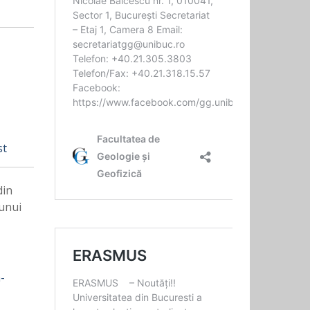
st
din
 unui
-