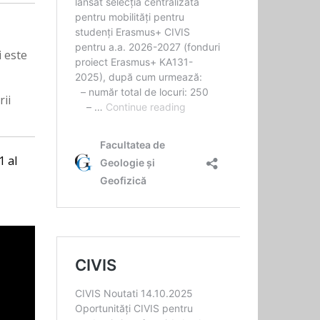
i este
rii
1 al