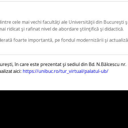
ntre cele mai vechi facultăţi ale Universităţii din Bucureşti ş
i ridicat şi rafinat nivel de abordare ştiinţifică şi didactică.
erată foarte importantă, pe fondul modernizării şi actualiză
urești, în care este prezentat şi sediul din Bd. N.Bălcescu nr. 
https://unibuc.ro/tur_virtual/palatul-ub/
ualizat aici: