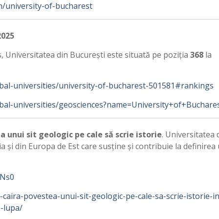
n/university-of-bucharest
2025
s, Universitatea din București este situată pe poziția
368
la
al-universities/university-of-bucharest-501581#rankings
bal-universities/geosciences?name=University+of+Buchare
 unui sit geologic pe cale să scrie istorie
. Universitatea 
 și din Europa de Est care susține și contribuie la definirea
_Ns0
-caira-povestea-unui-sit-geologic-pe-cale-sa-scrie-istorie-in
b-lupa/