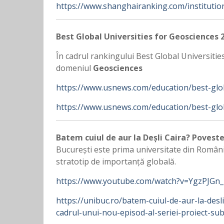
https://www.shanghairanking.com/institutio
Best Global Universities for Geosciences 
În cadrul rankingului Best Global Universitie
domeniul
Geosciences
https://www.usnews.com/education/best-glob
https://www.usnews.com/education/best-glo
Batem cuiul de aur la Deșli Caira? Povestea
București este prima universitate din România
stratotip de importanță globală.
https://www.youtube.com/watch?v=YgzPJGn
https://unibuc.ro/batem-cuiul-de-aur-la-desli
cadrul-unui-nou-episod-al-seriei-proiect-su