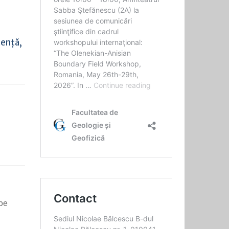
cență,
pe