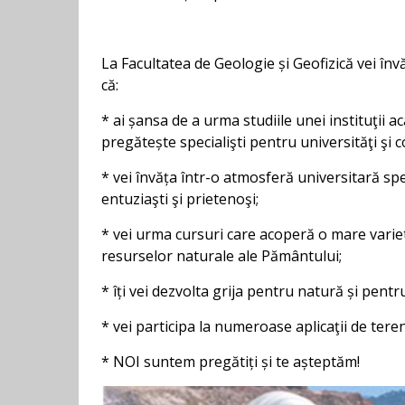
La Facultatea de Geologie și Geofizică vei înv
că:
* ai șansa de a urma studiile unei instituţii a
pregătește specialişti pentru universităţi şi 
* vei învăța într-o atmosferă universitară spe
entuziaşti şi prietenoşi;
* vei urma cursuri care acoperă o mare vari
resurselor naturale ale Pământului;
* îți vei dezvolta grija pentru natură și pent
* vei participa la numeroase aplicaţii de teren
*
NOI
suntem pregătiți și te așteptăm!