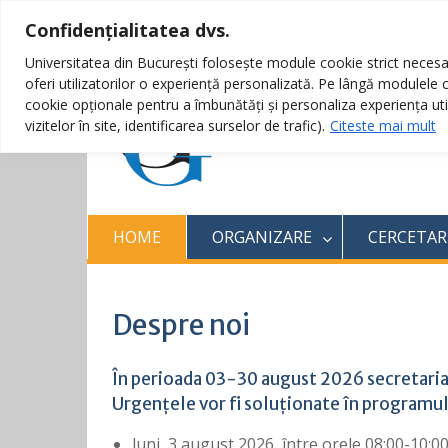
Confidențialitatea dvs.
Skip
021 3053803
secretariatgg@unibuc.ro
to
Universitatea din București folosește module cookie strict necesar
content
oferi utilizatorilor o experiență personalizată. Pe lângă modulele
Facultatea de Ge
cookie opționale pentru a îmbunătăți și personaliza experiența uti
vizitelor în site, identificarea surselor de trafic).
Citeste mai mult
Universitatea din București
HOME
ORGANIZARE
CERCETAR
Despre noi
În perioada 03-30 august 2026 secreta
Urgențele vor fi soluționate în programul
luni, 3 august 2026, între orele 08:00-10:0