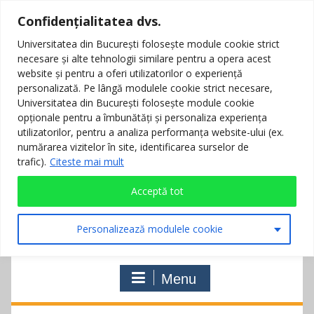
Skip
Confidențialitatea dvs.
to
021 3053803
secretariatgg@unibuc.ro
Universitatea din București folosește module cookie strict
content
Notice:
Universitatea din Bucuresti
necesare și alte tehnologii similare pentru a opera acest
website și pentru a oferi utilizatorilor o experiență
personalizată. Pe lângă modulele cookie strict necesare,
Facebook
Instagram
Linkedin
Tiktok
Universitatea din București folosește module cookie
opționale pentru a îmbunătăți și personaliza experiența
utilizatorilor, pentru a analiza performanța website-ului (ex.
numărarea vizitelor în site, identificarea surselor de
trafic).
Citeste mai mult
Acceptă tot
Facultatea de Geologie și
Geofizică
Personalizează modulele cookie
Universitatea din București
Menu